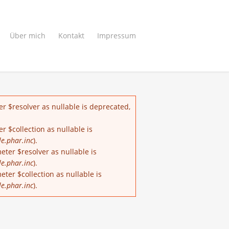
Über mich
Kontakt
Impressum
r $resolver as nullable is deprecated,
 $collection as nullable is
le.phar.inc
).
ter $resolver as nullable is
le.phar.inc
).
er $collection as nullable is
le.phar.inc
).