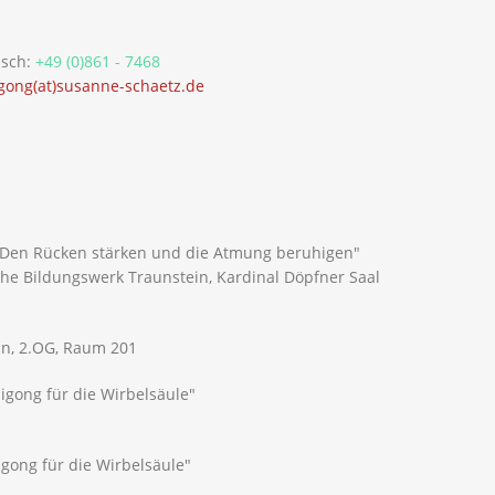
isch:
+49 (0)861 - 7468
gong(at)susanne-schaetz.de
"Den Rücken stärken und die Atmung beruhigen"
ische Bildungswerk Traunstein, Kardinal Döpfner Saal
in, 2.OG, Raum 201
igong für die Wirbelsäule"
igong für die Wirbelsäule"