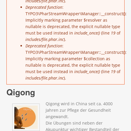
includes/file.phar.inc
).
Deprecated function
:
TYPO3\PharStreamWrapper\Manager::__construct():
Implicitly marking parameter $resolver as
nullable is deprecated, the explicit nullable type
must be used instead in
include_once()
(line
19
of
includes/file.phar.inc
).
Deprecated function
:
TYPO3\PharStreamWrapper\Manager::__construct():
Implicitly marking parameter $collection as
nullable is deprecated, the explicit nullable type
must be used instead in
include_once()
(line
19
of
includes/file.phar.inc
).
Qigong
Qigong wird in China seit ca. 4000
Jahren zur Pflege der Gesundheit
angewandt.
Die Übungen sind neben der
Akupunktur wichtiger Bestandteil der